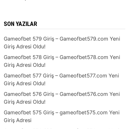
SON YAZILAR
Gameofbet 579 Giriş – Gameofbet579.com Yeni
Giriş Adresi Oldu!
Gameofbet 578 Giriş – Gameofbet578.com Yeni
Giriş Adresi Oldu!
Gameofbet 577 Giriş – Gameofbet577.com Yeni
Giriş Adresi Oldu!
Gameofbet 576 Giriş – Gameofbet576.com Yeni
Giriş Adresi Oldu!
Gameofbet 575 Giriş – gameofbet575.com Yeni
Giriş Adresi