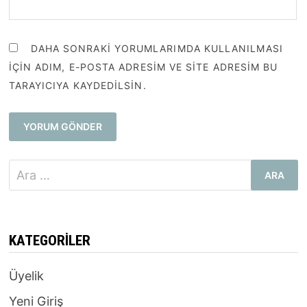
DAHA SONRAKI YORUMLARIMDA KULLANILMASI
IÇIN ADIM, E-POSTA ADRESIM VE SITE ADRESIM BU
TARAYICIYA KAYDEDILSIN.
Arama:
KATEGORILER
Üyelik
Yeni Giriş