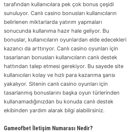
tarafından kullanıcılara pek çok bonus çeşidi
sunuluyor. Canlı casino bonusları kullanıcıların
belirlenen miktarlarda yatırım yapmaları
sonucunda kullanıma hazır hale geliyor. Bu
bonuslar, kullanıcıların oyunlardan elde edecekleri
kazancı da arttırıyor. Canlı casino oyunları için
tasarlanan bonusları kullanıcıların canlı destek
hattından talep etmesi gerekiyor. Bu sayede site
kullanıcıları kolay ve hızlı para kazanma şansı
yakalıyor. Sitenin canlı casino oyunları için
tasarlanmış bonuslarını başka oyun türlerinden
kullanamadığınızdan bu konuda canlı destek
ekibinden yardım alarak bilgi alabilirsiniz.
Gameofbet İletişim Numarası Nedir?