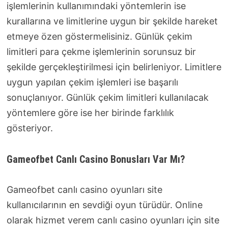
işlemlerinin kullanımındaki yöntemlerin ise
kurallarına ve limitlerine uygun bir şekilde hareket
etmeye özen göstermelisiniz. Günlük çekim
limitleri para çekme işlemlerinin sorunsuz bir
şekilde gerçekleştirilmesi için belirleniyor. Limitlere
uygun yapılan çekim işlemleri ise başarılı
sonuçlanıyor. Günlük çekim limitleri kullanılacak
yöntemlere göre ise her birinde farklılık
gösteriyor.
Gameofbet Canlı Casino Bonusları Var Mı?
Gameofbet canlı casino oyunları site
kullanıcılarının en sevdiği oyun türüdür. Online
olarak hizmet verem canlı casino oyunları için site