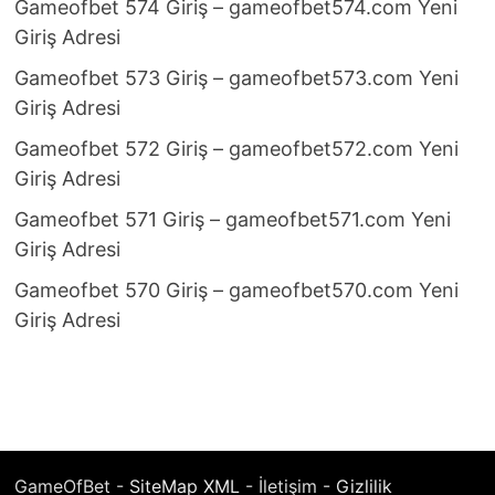
Gameofbet 574 Giriş – gameofbet574.com Yeni
Giriş Adresi
Gameofbet 573 Giriş – gameofbet573.com Yeni
Giriş Adresi
Gameofbet 572 Giriş – gameofbet572.com Yeni
Giriş Adresi
Gameofbet 571 Giriş – gameofbet571.com Yeni
Giriş Adresi
Gameofbet 570 Giriş – gameofbet570.com Yeni
Giriş Adresi
GameOfBet -
SiteMap XML
- İletişim -
Gizlilik