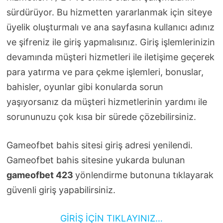
sürdürüyor. Bu hizmetten yararlanmak için siteye
üyelik oluşturmalı ve ana sayfasına kullanıcı adınız
ve şifreniz ile giriş yapmalısınız. Giriş işlemlerinizin
devamında müşteri hizmetleri ile iletişime geçerek
para yatırma ve para çekme işlemleri, bonuslar,
bahisler, oyunlar gibi konularda sorun
yaşıyorsanız da müşteri hizmetlerinin yardımı ile
sorununuzu çok kısa bir sürede çözebilirsiniz.
Gameofbet bahis sitesi giriş adresi yenilendi.
Gameofbet bahis sitesine yukarda bulunan
gameofbet 423
yönlendirme butonuna tıklayarak
güvenli giriş yapabilirsiniz.
GİRİŞ İÇİN TIKLAYINIZ…