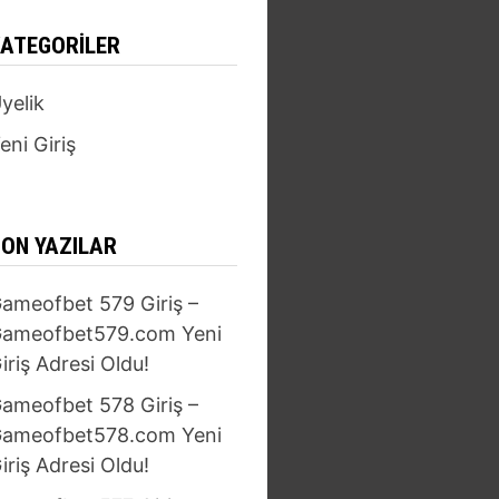
ATEGORILER
yelik
eni Giriş
ON YAZILAR
ameofbet 579 Giriş –
ameofbet579.com Yeni
iriş Adresi Oldu!
ameofbet 578 Giriş –
ameofbet578.com Yeni
iriş Adresi Oldu!