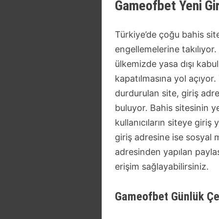
Gameofbet Yeni Giri
Türkiye’de çoğu bahis site
engellemelerine takılıyor.
ülkemizde yasa dışı kabul
kapatılmasına yol açıyor
durdurulan site, giriş a
buluyor. Bahis sitesinin y
kullanıcıların siteye giri
giriş adresine ise sosyal 
adresinden yapılan paylaşı
erişim sağlayabilirsiniz.
Gameofbet Günlük Çek