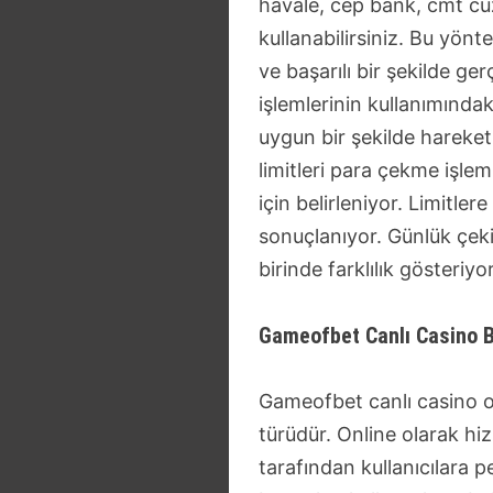
havale, cep bank, cmt cüz
kullanabilirsiniz. Bu yönt
ve başarılı bir şekilde ge
işlemlerinin kullanımındak
uygun bir şekilde hareke
limitleri para çekme işlem
için belirleniyor. Limitler
sonuçlanıyor. Günlük çeki
birinde farklılık gösteriyor
Gameofbet Canlı Casino B
Gameofbet canlı casino oyu
türüdür. Online olarak hiz
tarafından kullanıcılara 