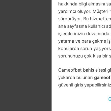
hakkında bilgi almasını s
yardımcı oluyor. Müşteri h
sürdürüyor. Bu hizmetten 
ana sayfasına kullanıcı adı
işlemlerinizin devamında m
yatırma ve para çekme işle
konularda sorun yaşıyorsa
sorununuzu çok kısa bir s
Gameofbet bahis sitesi gi
yukarda bulunan
gameof
güvenli giriş yapabilirsiniz
G