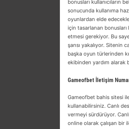
bonusları kullanıcıların b
sonucunda kullanıma hazır 
oyunlardan elde edecekler
için tasarlanan bonusları 
etmesi gerekiyor. Bu sayed
şansı yakalıyor. Sitenin c
başka oyun türlerinden k
ekibinden yardım alarak bil
Gameofbet İletişim Numar
Gameofbet bahis sitesi ile
kullanabilirsiniz. Canlı d
vermeyi sürdürüyor. Canlı
online olarak çalışan bir il