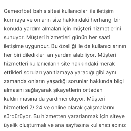
Gameofbet bahis sitesi kullanıcıları ile iletişim
kurmaya ve onların site hakkındaki herhangi bir
konuda yardım almaları için müşteri hizmetlerini
sunuyor. Müşteri hizmetleri günün her saati
iletişime uygundur. Bu özelliği ile de kullanıcılarının
her biri diledikleri an yardım alabiliyor. Müşteri
hizmetleri kullanıcıların site hakkındaki merak
ettikleri soruları yanıtlamaya yaradığı gibi aynı
zamanda onların yaşadığı sorunlar hakkında bilgi
almasını sağlayarak şikayetlerin ortadan
kaldırılmasına da yardımcı oluyor. Müşteri
hizmetleri 7/ 24 ve online olarak çalışmalarını
sürdürüyor. Bu hizmetten yararlanmak için siteye
üyelik oluşturmalı ve ana sayfasına kullanıcı adınız