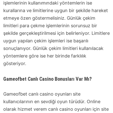
işlemlerinin kullanımındaki yöntemlerin ise
kurallarına ve limitlerine uygun bir şekilde hareket
etmeye özen göstermelisiniz. Günlük çekim
limitleri para çekme işlemlerinin sorunsuz bir
şekilde gerçekleştirilmesi için belirleniyor. Limitlere
uygun yapılan çekim işlemleri ise başarılı
sonuçlanıyor. Günlük çekim limitleri kullanılacak
yöntemlere göre ise her birinde farklılık
gösteriyor.
Gameofbet Canlı Casino Bonusları Var Mı?
Gameofbet canlı casino oyunları site
kullanıcılarının en sevdiği oyun türüdür. Online
olarak hizmet verem canlı casino oyunları için site