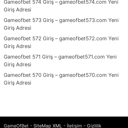
Gameofbet 574 Giriş – gameofbet574.com Yeni
Giriş Adresi
Gameofbet 573 Giriş – gameofbet573.com Yeni
Giriş Adresi
Gameofbet 572 Giriş – gameofbet572.com Yeni
Giriş Adresi
Gameofbet 571 Giriş – gameofbet571.com Yeni
Giriş Adresi
Gameofbet 570 Giriş – gameofbet570.com Yeni
Giriş Adresi
GameOfBet -
SiteMap XML
- İletişim -
Gizlilik