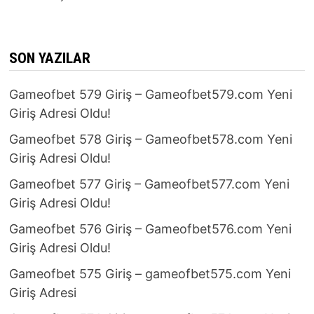
SON YAZILAR
Gameofbet 579 Giriş – Gameofbet579.com Yeni
Giriş Adresi Oldu!
Gameofbet 578 Giriş – Gameofbet578.com Yeni
Giriş Adresi Oldu!
Gameofbet 577 Giriş – Gameofbet577.com Yeni
Giriş Adresi Oldu!
Gameofbet 576 Giriş – Gameofbet576.com Yeni
Giriş Adresi Oldu!
Gameofbet 575 Giriş – gameofbet575.com Yeni
Giriş Adresi