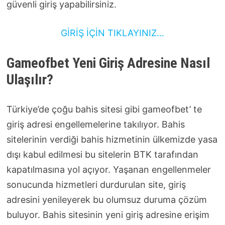
güvenli giriş yapabilirsiniz.
GİRİŞ İÇİN TIKLAYINIZ…
Gameofbet Yeni Giriş Adresine Nasıl
Ulaşılır?
Türkiye’de çoğu bahis sitesi gibi gameofbet’ te
giriş adresi engellemelerine takılıyor. Bahis
sitelerinin verdiği bahis hizmetinin ülkemizde yasa
dışı kabul edilmesi bu sitelerin BTK tarafından
kapatılmasına yol açıyor. Yaşanan engellenmeler
sonucunda hizmetleri durdurulan site, giriş
adresini yenileyerek bu olumsuz duruma çözüm
buluyor. Bahis sitesinin yeni giriş adresine erişim