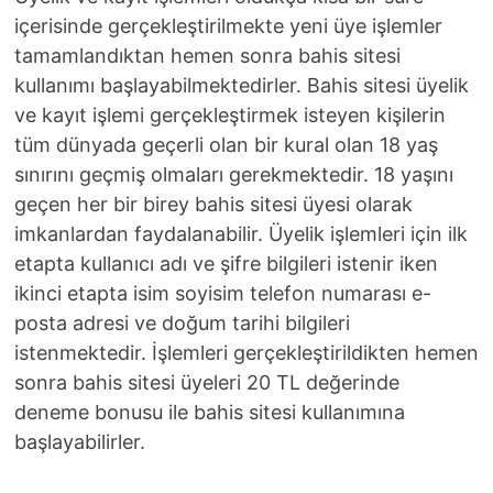
içerisinde gerçekleştirilmekte yeni üye işlemler
tamamlandıktan hemen sonra bahis sitesi
kullanımı başlayabilmektedirler. Bahis sitesi üyelik
ve kayıt işlemi gerçekleştirmek isteyen kişilerin
tüm dünyada geçerli olan bir kural olan 18 yaş
sınırını geçmiş olmaları gerekmektedir. 18 yaşını
geçen her bir birey bahis sitesi üyesi olarak
imkanlardan faydalanabilir. Üyelik işlemleri için ilk
etapta kullanıcı adı ve şifre bilgileri istenir iken
ikinci etapta isim soyisim telefon numarası e-
posta adresi ve doğum tarihi bilgileri
istenmektedir. İşlemleri gerçekleştirildikten hemen
sonra bahis sitesi üyeleri 20 TL değerinde
deneme bonusu ile bahis sitesi kullanımına
başlayabilirler.