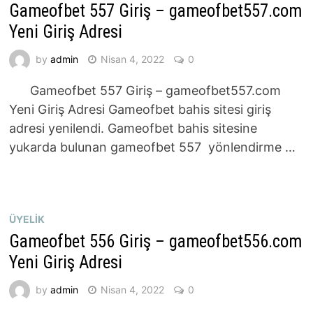
Gameofbet 557 Giriş – gameofbet557.com
Yeni Giriş Adresi
by
admin
Nisan 4, 2022
0
Gameofbet 557 Giriş – gameofbet557.com
Yeni Giriş Adresi Gameofbet bahis sitesi giriş
adresi yenilendi. Gameofbet bahis sitesine
yukarda bulunan gameofbet 557 yönlendirme …
ÜYELIK
Gameofbet 556 Giriş – gameofbet556.com
Yeni Giriş Adresi
by
admin
Nisan 4, 2022
0