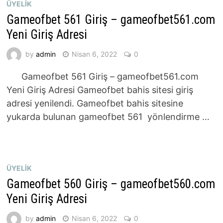
ÜYELIK
Gameofbet 561 Giriş – gameofbet561.com
Yeni Giriş Adresi
by
admin
Nisan 6, 2022
0
Gameofbet 561 Giriş – gameofbet561.com
Yeni Giriş Adresi Gameofbet bahis sitesi giriş
adresi yenilendi. Gameofbet bahis sitesine
yukarda bulunan gameofbet 561 yönlendirme …
ÜYELIK
Gameofbet 560 Giriş – gameofbet560.com
Yeni Giriş Adresi
by
admin
Nisan 6, 2022
0