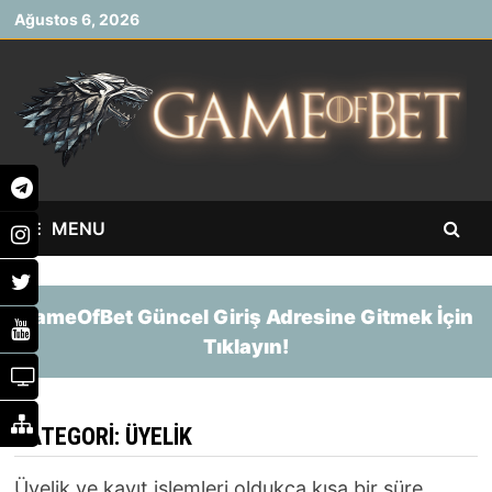
Skip
Ağustos 6, 2026
to
content
MENU
GameOfBet Güncel Giriş Adresine Gitmek İçin
Tıklayın!
KATEGORI:
ÜYELIK
Üyelik ve kayıt işlemleri oldukça kısa bir süre