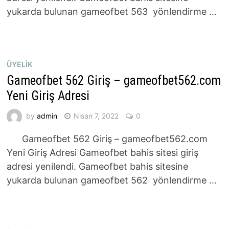
yukarda bulunan gameofbet 563 yönlendirme …
ÜYELIK
Gameofbet 562 Giriş – gameofbet562.com
Yeni Giriş Adresi
by
admin
Nisan 7, 2022
0
Gameofbet 562 Giriş – gameofbet562.com
Yeni Giriş Adresi Gameofbet bahis sitesi giriş
adresi yenilendi. Gameofbet bahis sitesine
yukarda bulunan gameofbet 562 yönlendirme …