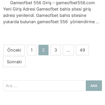
Gameofbet 556 Giriş – gameofbet556.com
Yeni Giriş Adresi Gameofbet bahis sitesi giriş
adresi yenilendi. Gameofbet bahis sitesine
yukarda bulunan gameofbet 556 yönlendirme …
Yazı
Önceki
1
2
3
…
49
sayfalaması
Sonraki
Arama: