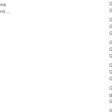
G
rme
G
nli …
G
G
G
G
G
G
G
G
G
G
g
G
G