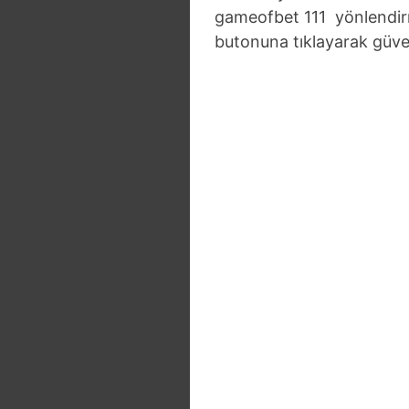
gameofbet 111 yönlendi
butonuna tıklayarak güve