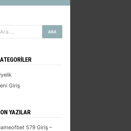
rama:
ATEGORILER
yelik
eni Giriş
ON YAZILAR
ameofbet 579 Giriş –