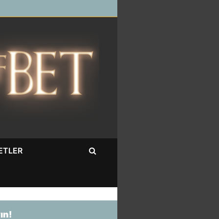
ETLER
ın!