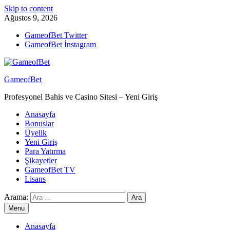
Skip to content
Ağustos 9, 2026
GameofBet Twitter
GameofBet İnstagram
GameofBet
Profesyonel Bahis ve Casino Sitesi – Yeni Giriş
Anasayfa
Bonuslar
Üyelik
Yeni Giriş
Para Yatırma
Şikayetler
GameofBet TV
Lisans
Arama:
Menu
Anasayfa