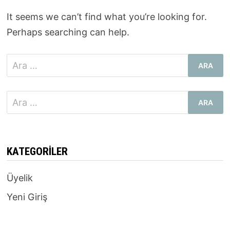
It seems we can’t find what you’re looking for.
Perhaps searching can help.
Arama:
Arama:
KATEGORILER
Üyelik
Yeni Giriş